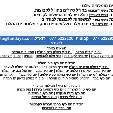
ם מומלצים שלנו
ת
בחו"ל טיולים בחו"ל לקבוצות.
נופש לקבוצות
ת
כולל פעילויות הפעלות לקבוצות.
נופש בישראל
ת
למשפחות לקבוצות לבודדים.
נופש בארץ
ת
בים המלח כולל עיסויים מתקני מלונות ים המלח.
יום כיף זוגי
nfo@fundays.co.il
לשינוי
נושאים באתר
יום כיף בים המלח
|
יום כיף במלון בים המלח
|
ספא בים המלח
ם כיף לקבוצות
|
ימי כיף לקבוצות
|
בתי מלון לקבוצות
|
כנסים
|
ימי כיף לחברו
חבילות יום כיף בים המלח
יום כיף במלון וורט ים המלח
יום כיף במלון קראון פלאזה ים המלח לשעבר
יום כיף במלון לאונרדו קלאב ים המלח
|
יום כיף במלון ישרוטל נגה ים המלח
כיף במלון לוט ים המלח
|
יום כיף במלון ספא קלאב
|
יום כיף במלון רויאל ים ה
יום כיף במלון הרברט סמואל הוד ים המלח
|
יום כיף במלון בראון ים המלח
חבילות יום כיף / חבילות ימי כיף
יום כיף
טיול למצדה
|
יום כיף רפטינג בירדן
|
צוק מנרה
יום כיף ראש הנקרה
|
יום כיף בירושלים
טיול לילי עבדת
|
טיול בנחל הבשור
חבילות יום כיף בחמי טבריה לקבוצות
חמי טבריה לקבוצות