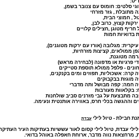
יט:
 מתובלת , גזר מזרחי
ול , חמוצי הבית,
רקות קצוץ, כרוב לבן,
חריף מטוגן ,חצילים קלויים
ת בדואיות חמות
יקרית: מגלובה (אורז עם ירקות מטוגנים),
פן ממולאים, קציצות מזרחיות,
רמה מטוגנת,
י פרגיות או מדפונה (לבחירה מראש)
ונים - פלפל ממולא תוספת סטייקים
 קרה: אשכוליות, תפוזים ומים בקנקנים,
ה מוגזת בבקבוקים
ה חמה: קפה מבושל ותה מדברי
: בקלאוות מעורבות
בה מתבצעת על גבי מזרנים סביב שולחנות
ם וההגשה בכלי חרס, באווירה אותנטית ונעימה.
ת חבילת - טיול לילי
עבדת
לילי עבדת, טיול לילי קסום לאור עששיות בעתיקות העיר העתיקה
, מרחצאות נווה מדבר, ארוחת חאפלה באוהל בדואי.