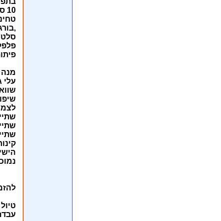
בתפר
10 סוגי סלטים: חומוס עם צנובר בשמן,
טחינה
,בורג
סלט י
פלפל 
פיתו
מנה ע
עלי ג
שווא
שיפוד
לצמח
שתייה
שתיי
שתיי
קינוח
הישי
נמוכי
להזמנ
טיול 
עבדת