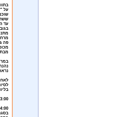
בתווא
על "
שוכנ
ששרד
עד הכי
בגובה 650 מ' מעל 
מתנו
מרחב
פה ג
מכוכ
מבתי 
במרכ
נהנה
נראה
לאחר
לסיור
בליוו
23:00 - נסיעה למרח
24:00 הג
בסגנ